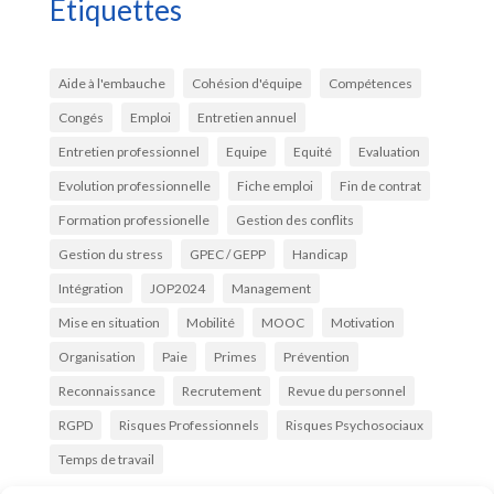
Étiquettes
Aide à l'embauche
Cohésion d'équipe
Compétences
Congés
Emploi
Entretien annuel
Entretien professionnel
Equipe
Equité
Evaluation
Evolution professionnelle
Fiche emploi
Fin de contrat
Formation professionelle
Gestion des conflits
Gestion du stress
GPEC / GEPP
Handicap
Intégration
JOP2024
Management
Mise en situation
Mobilité
MOOC
Motivation
Organisation
Paie
Primes
Prévention
Reconnaissance
Recrutement
Revue du personnel
RGPD
Risques Professionnels
Risques Psychosociaux
Temps de travail