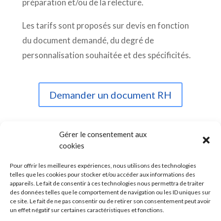
préparation et/ou de la relecture.
Les tarifs sont proposés sur devis en fonction
du document demandé, du degré de
personnalisation souhaitée et des spécificités.
Demander un document RH
Gérer le consentement aux
cookies

Pour offrir les meilleures expériences, nous utilisons des technologies
telles que les cookies pour stocker et/ou accéder aux informations des

appareils. Le fait de consentir à ces technologies nous permettra de traiter
des données telles que le comportement de navigation ou les ID uniques sur

ce site. Le fait de ne pas consentir ou de retirer son consentement peut avoir
un effet négatif sur certaines caractéristiques et fonctions.