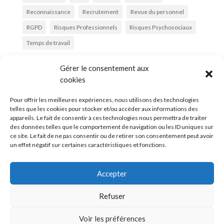
Reconnaissance
Recrutement
Revue du personnel
RGPD
Risques Professionnels
Risques Psychosociaux
Temps de travail
Gérer le consentement aux
cookies
Pour offrir les meilleures expériences, nous utilisons des technologies

telles que les cookies pour stocker et/ou accéder aux informations des

appareils. Le fait de consentir à ces technologies nous permettra de traiter
des données telles que le comportement de navigation ou les ID uniques sur

ce site. Le fait de ne pas consentir ou de retirer son consentement peut avoir
un effet négatif sur certaines caractéristiques et fonctions.
Accepter
Refuser
Danielle Richin / RH·AD Conseil fait partie de Coopaname, SCOP-SA à
capital variable – RCS : 448 762 526 – APE : 7022Z – N° Intracom : FR49
Voir les préférences
448 762 526