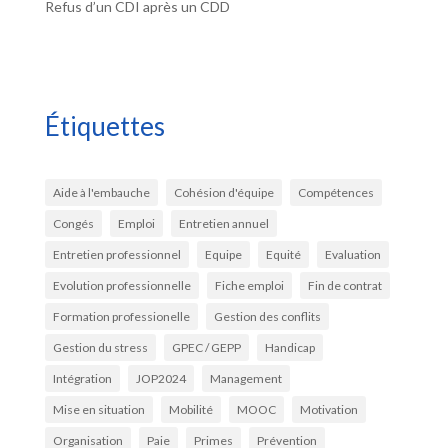
Refus d’un CDI après un CDD
Étiquettes
Aide à l'embauche
Cohésion d'équipe
Compétences
Congés
Emploi
Entretien annuel
Entretien professionnel
Equipe
Equité
Evaluation
Evolution professionnelle
Fiche emploi
Fin de contrat
Formation professionelle
Gestion des conflits
Gestion du stress
GPEC / GEPP
Handicap
Intégration
JOP2024
Management
Mise en situation
Mobilité
MOOC
Motivation
Organisation
Paie
Primes
Prévention