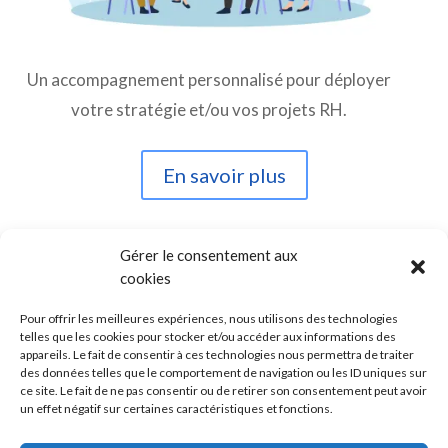
Un accompagnement personnalisé pour déployer
votre stratégie et/ou vos projets RH.
En savoir plus
Gérer le consentement aux
cookies
Pour offrir les meilleures expériences, nous utilisons des technologies

telles que les cookies pour stocker et/ou accéder aux informations des

appareils. Le fait de consentir à ces technologies nous permettra de traiter
des données telles que le comportement de navigation ou les ID uniques sur

ce site. Le fait de ne pas consentir ou de retirer son consentement peut avoir
un effet négatif sur certaines caractéristiques et fonctions.