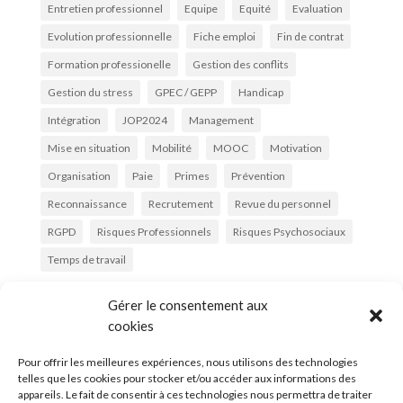
Entretien professionnel
Equipe
Equité
Evaluation
Evolution professionnelle
Fiche emploi
Fin de contrat
Formation professionelle
Gestion des conflits
Gestion du stress
GPEC / GEPP
Handicap
Intégration
JOP2024
Management
Mise en situation
Mobilité
MOOC
Motivation
Organisation
Paie
Primes
Prévention
Reconnaissance
Recrutement
Revue du personnel
RGPD
Risques Professionnels
Risques Psychosociaux
Temps de travail
Gérer le consentement aux
cookies

Pour offrir les meilleures expériences, nous utilisons des technologies
telles que les cookies pour stocker et/ou accéder aux informations des

appareils. Le fait de consentir à ces technologies nous permettra de traiter