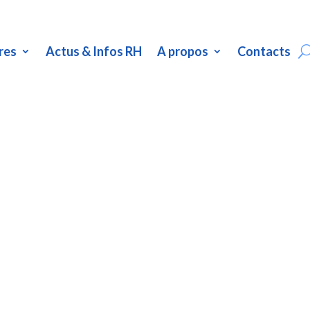
res
Actus & Infos RH
A propos
Contacts