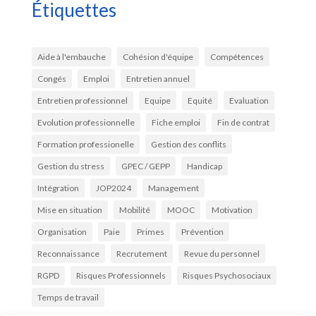
Étiquettes
Aide à l'embauche
Cohésion d'équipe
Compétences
Congés
Emploi
Entretien annuel
Entretien professionnel
Equipe
Equité
Evaluation
Evolution professionnelle
Fiche emploi
Fin de contrat
Formation professionelle
Gestion des conflits
Gestion du stress
GPEC / GEPP
Handicap
Intégration
JOP2024
Management
Mise en situation
Mobilité
MOOC
Motivation
Organisation
Paie
Primes
Prévention
Reconnaissance
Recrutement
Revue du personnel
RGPD
Risques Professionnels
Risques Psychosociaux
Temps de travail