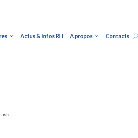
res
Actus & Infos RH
A propos
Contacts
nnels